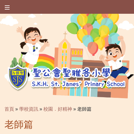
首頁
»
學校資訊
»
校園．好精神
»
老師篇
老師篇