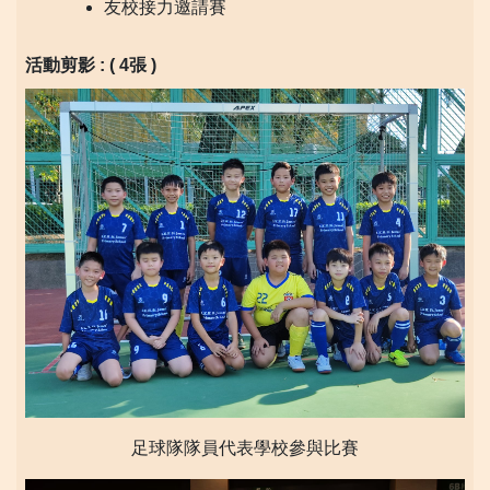
友校接力邀請賽
活動剪影 : ( 4
張 )
足球隊隊員代表學校參與比賽